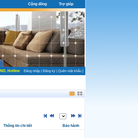
Cộng đồng
Trợ giúp
 Hotline: 0913155259 NHẬN KÝ GỦI NHÀ ĐẤT UY TÍN, CAM KẾT RA HÀNG NHA
Đăng nhập
|
Đăng ký
|
Quên mật khẩu
}
Thông tin chi tiết
Bảo hành