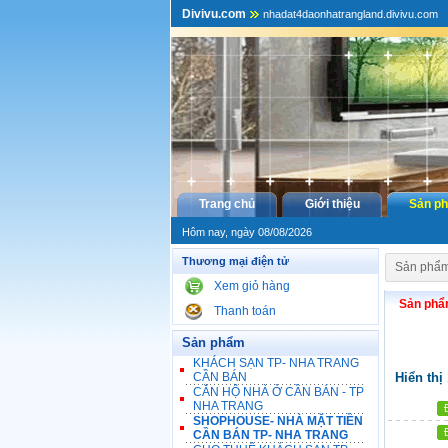
Divivu.com
nhadat4daonhatrangland.divivu.com
Trang chủ
Giới thiệu
Sản p
Hôm nay, ngày 08/08/2026
Thương mại điện tử
Sản phẩ
Xem giỏ hàng
Sản ph
Thanh toán
Sản phẩm
KHÁCH SẠN TP- NHA TRANG
CẦN BÁN
Hiển thị
CĂN HỘ NHÀ Ở CẦN BÁN - TP
NHA TRANG
SHOPHOUSE- NHÀ MẶT TIỀN
CẦN BÁN TP- NHA TRANG