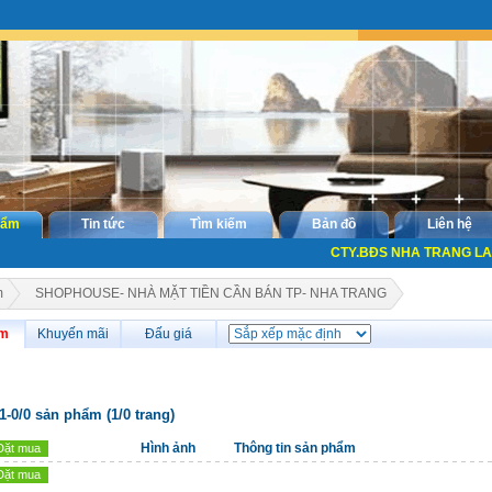
hẩm
Tin tức
Tìm kiếm
Bản đồ
Liên hệ
CTY.BĐS NHA TRANG LAND,
m
SHOPHOUSE- NHÀ MẶT TIỀN CẦN BÁN TP- NHA TRANG
ẩm
Khuyến mãi
Đấu giá
 1-0/0 sản phẩm (1/0 trang)
Hình ảnh
Thông tin sản phẩm
Đặt mua
Đặt mua