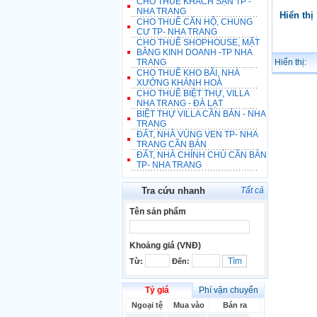
CHO THUÊ KHÁCH SẠN TP -
NHA TRANG
Hiển thị
CHO THUÊ CĂN HỘ, CHUNG
CƯ TP- NHA TRANG
CHO THUÊ SHOPHOUSE, MẶT
BẰNG KINH DOANH -TP NHA
TRANG
Hiển thị:
CHO THUÊ KHO BÃI, NHÀ
XƯỞNG KHÁNH HOÀ
CHO THUÊ BIỆT THỰ, VILLA
NHA TRANG - ĐÀ LẠT
BIỆT THỰ VILLA CẦN BÁN - NHA
TRANG
ĐẤT, NHÀ VÙNG VEN TP- NHA
TRANG CẦN BÁN
ĐẤT, NHÀ CHÍNH CHỦ CẦN BÁN
TP- NHA TRANG
Tra cứu nhanh
Tất cả
Tên sản phẩm
Khoảng giá (VNĐ)
Từ:
Đến:
Tỷ giá
Phí vận chuyển
Ngoại tệ
Mua vào
Bán ra