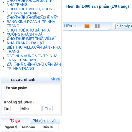
CHO THUÊ KHÁCH SẠN TP -
NHA TRANG
Hiển thị 1-0/0 sản phẩm (1/0 trang)
CHO THUÊ CĂN HỘ, CHUNG
CƯ TP- NHA TRANG
CHO THUÊ SHOPHOUSE, MẶT
BẰNG KINH DOANH -TP NHA
TRANG
Hiển thị:
CHO THUÊ KHO BÃI, NHÀ
XƯỞNG KHÁNH HOÀ
CHO THUÊ BIỆT THỰ, VILLA
NHA TRANG - ĐÀ LẠT
BIỆT THỰ VILLA CẦN BÁN - NHA
TRANG
ĐẤT, NHÀ VÙNG VEN TP- NHA
TRANG CẦN BÁN
ĐẤT, NHÀ CHÍNH CHỦ CẦN BÁN
TP- NHA TRANG
Tra cứu nhanh
Tất cả
Tên sản phẩm
Khoảng giá (VNĐ)
Từ:
Đến:
Tỷ giá
Phí vận chuyển
Ngoại tệ
Mua vào
Bán ra