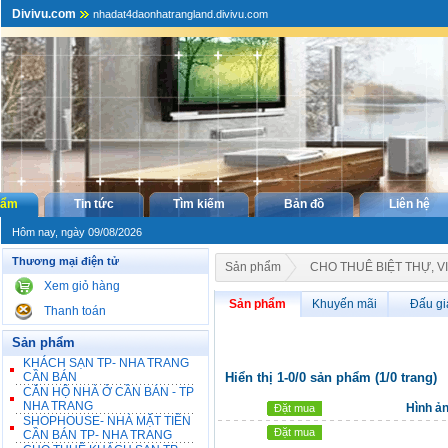
Divivu.com
nhadat4daonhatrangland.divivu.com
hẩm
Tin tức
Tìm kiếm
Bản đồ
Liên hệ
Hôm nay, ngày 09/08/2026
Thương mại điện tử
Sản phẩm
CHO THUÊ BIỆT THỰ, V
Xem giỏ hàng
Sản phẩm
Khuyến mãi
Đấu gi
Thanh toán
Sản phẩm
KHÁCH SẠN TP- NHA TRANG
CẦN BÁN
Hiển thị 1-0/0 sản phẩm (1/0 trang)
CĂN HỘ NHÀ Ở CẦN BÁN - TP
NHA TRANG
Hình ả
Đặt mua
SHOPHOUSE- NHÀ MẶT TIỀN
Đặt mua
CẦN BÁN TP- NHA TRANG