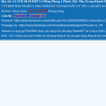
Địa chỉ: Lô STH 40.26 KĐT Lê Hồng Phong 1 Phước Hải -Nha Trang-Khánh 
CTY.BĐS NHA TRANG LAND, NHẬN KÝ GỦI NHÀ ĐẤT UY TÍN, CAM KẾT RA
0913155259
Hotline: Inbox Zalo.
Hoàng Sang
Liên hệ :
:
:
Facebok
Fanpage cty
Facebok
https://www.facebook.com/profile.php?id=100026509981141&locale=v
:
Fanpage cty
https://www.facebook.com/nhadatbannhatrangland?locale=vi_VN
©
FreeWeb
Talaweb
EDA.
Website sử dụng gói
được xây dựng trên nền tảng
do Công ty
EDA., JSC. không chịu trách nhiệm về nội dung thông tin do chủ gian hàng đăng tải trên web