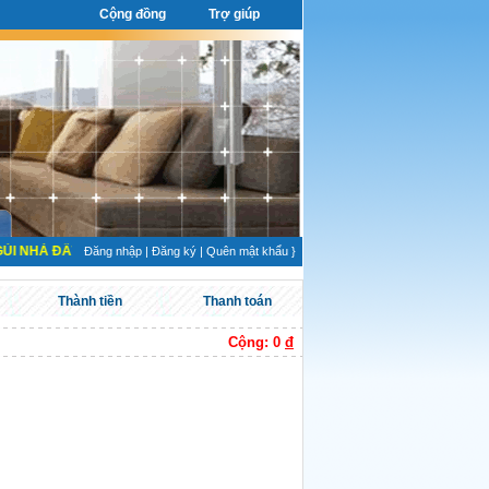
Cộng đồng
Trợ giúp
I NHÀ ĐẤT UY TÍN, CAM KẾT RA HÀNG NHANH VÀ HỔ TRỢ SANG TÊN GIẤY TỜ NH
Đăng nhập
|
Đăng ký
|
Quên mật khẩu
}
Thành tiền
Thanh toán
Cộng: 0
đ