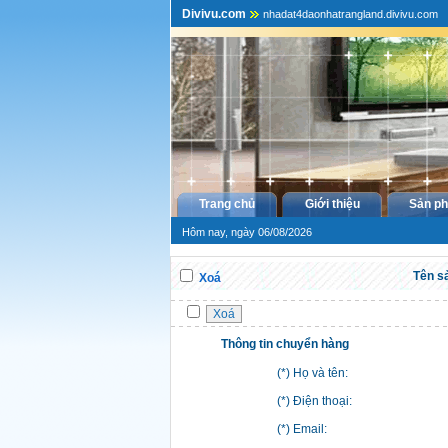
Divivu.com
nhadat4daonhatrangland.divivu.com
Trang chủ
Giới thiệu
Sản p
Hôm nay, ngày 06/08/2026
Tên s
Xoá
Thông tin chuyển hàng
(*) Họ và tên:
(*) Điện thoại:
(*) Email: