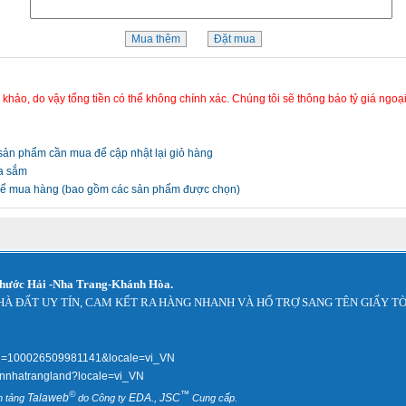
 khảo, do vậy tổng tiền có thể không chính xác. Chúng tôi sẽ thông báo tỷ giá ngoại
sản phẩm cần mua để cập nhật lại giỏ hàng
a sắm
ể mua hàng (bao gồm các sản phẩm được chọn)
Phước Hải -Nha Trang-Khánh Hòa.
HÀ ĐẤT UY TÍN, CAM KẾT RA HÀNG NHANH VÀ HỔ TRỢ SANG TÊN GIẤY TỜ
p?id=100026509981141&locale=vi_VN
annhatrangland?locale=vi_VN
©
™
Talaweb
EDA., JSC
n tảng
do Công ty
Cung cấp.