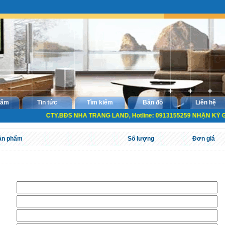
hẩm
Tin tức
Tìm kiếm
Bản đồ
Liên hệ
CTY.BĐS NHA TRANG LAND, Hotline: 0913155259 NHẬN KÝ GỦ
ản phẩm
Số lượng
Đơn giá