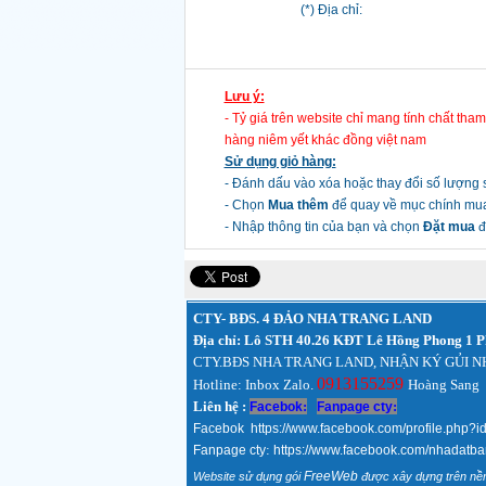
(*) Địa chỉ:
Lưu ý:
- Tỷ giá trên website chỉ mang tính chất tham
hàng niêm yết khác đồng việt nam
Sử dụng giỏ hàng:
- Đánh dấu vào xóa hoặc thay đổi số lượng 
- Chọn
Mua thêm
để quay về mục chính mu
- Nhập thông tin của bạn và chọn
Đặt mua
đ
CTY- BĐS. 4 ĐẢO NHA TRANG LAND
Địa chỉ: Lô STH 40.26 KĐT Lê Hồng Phong 1 
CTY.BĐS NHA TRANG LAND, NHẬN KÝ GỦI N
0913155259
Hotline: Inbox Zalo.
Hoàng Sang
Liên hệ :
:
:
Facebok
Fanpage cty
Facebok
https://www.facebook.com/profile.ph
:
Fanpage cty
https://www.facebook.com/nhadatb
FreeWeb
Website sử dụng gói
được xây dựng trên nề