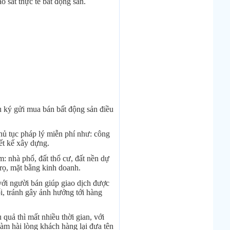
o sát thực tế bất động sản.
ký gửi mua bán bất động sản điều
hủ tục pháp lý miễn phí như: công
ết kế xây dựng.
: nhà phố, đất thổ cư, đất nền dự
rọ, mặt bằng kinh doanh.
 với người bán giúp giao dịch được
ối, tránh gây ảnh hưởng tới hàng
quả thì mất nhiều thời gian, với
àm hài lòng khách hàng lại đưa tên