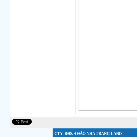
CTY- BĐS. 4 ĐẢO NHA TRANG LAND