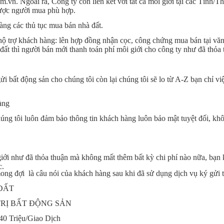
.vn. Ngoài ra, Công ty còn liên kết với tất cả môi giới tại các Tỉnh/T
ược người mua phù hợp.
àng các thủ tục mua bán nhà đất.
hộ trợ khách hàng: lên hợp đồng nhận cọc, công chứng mua bán tại vă
 đất thì người bán mới thanh toán phí môi giới cho công ty như đã th
gửi bất động sản cho chúng tôi còn lại chúng tôi sẽ lo từ A-Z bạn chỉ 
àng
húng tôi luôn đảm bảo thông tin khách hàng luôn bảo mật tuyệt đối, kh
ới như đã thỏa thuận mà không mất thêm bất kỳ chi phí nào nữa, bạn k
c.
 đợi là câu nói của khách hàng sau khi đã sử dụng dịch vụ ký gửi t
ĐẤT
TRỊ BẤT ĐỘNG SẢN
 40 Triệu/Giao Dịch