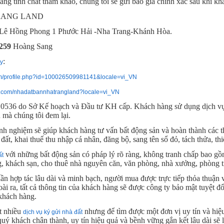
ng tính chất tham khảo, chúng tôi sẽ gửi báo giá chính xác sau khi khả
TRANG LAND
Lê Hồng Phong 1 Phước Hải -Nha Trang-Khánh Hòa.
259
Hoàng Sang
:
y
om/profile.php?id=100026509981141&locale=vi_VN
k.com/nhadatbannhatrangland?locale=vi_VN
36 do Sở Kế hoạch và Đầu tư KH cấp. Khách hàng sử dụng dịch vụ 
ụ mà chúng tôi đem lại.
nh nghiệm sẽ giúp khách hàng tư vấn bất động sản và hoàn thành các t
t, khai thuế thu nhập cá nhân, đăng bộ, sang tên sổ đỏ, tách thửa, thi
với những bất động sản có pháp lý rõ ràng, không tranh chấp bao gồm
ất
g, khách sạn, cho thuê nhà nguyên căn, văn phòng, nhà xưởng, phòng t
thần hợp tác lâu dài và minh bạch, người mua được trực tiếp thỏa thuận
ài ra, tất cả thông tin của khách hàng sẽ được công ty bảo mật tuyệt đ
khách hàng.
ất nhiều
nhưng để tìm được một đơn vị uy tín và hiệu 
dịch vụ ký gửi nhà đất
ý khách chân thành, uy tín hiệu quả và bềnh vững gắn kết lâu dài sẽ l