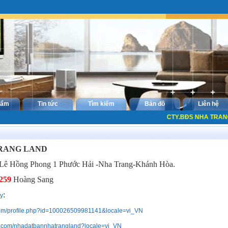
hẩm
Tin tức
Tìm kiếm
Bản đồ
Liên hệ
CTY.BĐS NHA TRANG LA
TRANG LAND
Lê Hồng Phong 1 Phước Hải -Nha Trang-Khánh Hòa.
259
Hoàng Sang
:
y
com/profile.php?id=100026509981141&locale=vi_VN
k.com/nhadatbannhatrangland?locale=vi_VN