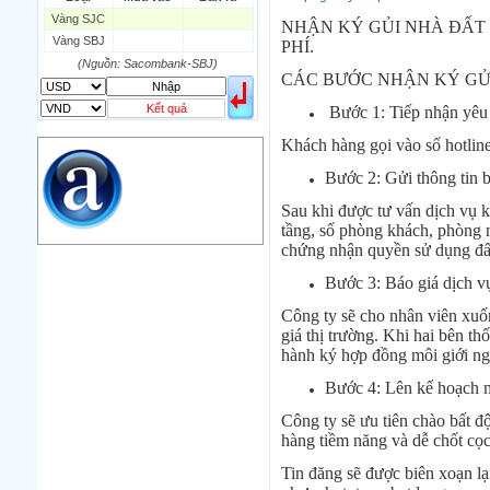
Vàng SJC
CAD
17223.74
18058.21
NHẬN KÝ GỦI NHÀ ĐẤT 
Vàng SBJ
CHF
23161.62
24283.77
PHÍ.
DKK
(Nguồn: Sacombank-SBJ)
0
3531.88
CÁC BƯỚC NHẬN KÝ GỬ
INR
0
340.14
KRW
18.01
21.12
Kết quả
Bước 1: Tiếp nhận yêu 
KWD
0
79758.97
Khách hàng gọi vào số hotlin
MYR
0
5808.39
NOK
0
2658.47
Bước 2: Gửi thông tin b
RMB
3272
1
Sau khi được tư vấn dịch vụ k
RUB
0
418.79
tầng, số phòng khách, phòng n
SAR
0
6457
chứng nhận quyền sử dụng đất 
SEK
0
2503.05
Bước 3: Báo giá dịch v
Công ty sẽ cho nhân viên xuốn
giá thị trường. Khi hai bên th
hành ký hợp đồng môi giới ng
Bước 4: Lên kế hoạch m
Công ty sẽ ưu tiên chào bất 
hàng tiềm năng và dễ chốt cọc
Tin đăng sẽ được biên xoạn lại