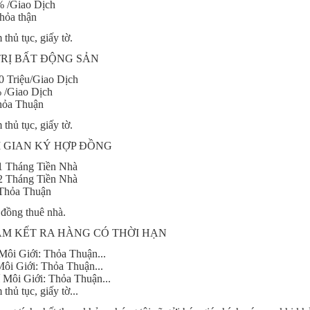
% /Giao Dịch
hỏa thận
hủ tục, giấy tờ.
TRỊ BẤT ĐỘNG SẢN
40 Triệu/Giao Dịch
% /Giao Dịch
Thỏa Thuận
hủ tục, giấy tờ.
I GIAN KÝ HỢP ĐỒNG
 1 Tháng Tiền Nhà
 2 Tháng Tiền Nhà
 Thỏa Thuận
 đồng thuê nhà.
AM KẾT RA HÀNG CÓ THỜI HẠN
Môi Giới: Thỏa Thuận...
ôi Giới: Thỏa Thuận...
 Môi Giới: Thỏa Thuận...
hủ tục, giấy tờ...