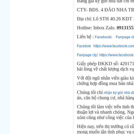
Bảng giá ký gửi nhà đất chỉ ma
CTY- BĐS. 4 ĐẢO NHA 
Địa chỉ: Lô STH 40.26 KĐT 
Hotline: Inbox Zalo.
0913155
Liên hệ :
:
Facebook
Fanpage ct
Facebok
https://www.facebook.c
:
Fanpage cty
https://www.faceboo
Giấy phép ĐKKD số: 42017105
hài lòng về chất lượng dịch v
Với đội ngũ nhân viên giàu ki
chứng hợp đồng mua bán nhà đấ
Chúng tôi chỉ
nhận ký gửi nhà đ
án, căn hộ chung cư, nhà hàn
Chúng tôi làm việc trên tinh 
thuận lợi và nhanh chóng. Ngo
xóm cũng như công việc của 
Hiện nay, trên thị trường có r
mong muốn tận tình phục vụ qu