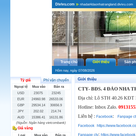
Divivu.com
nhadat4daonhatrangland.divivu.com
Trang chủ
Giới thiệu
Sản p
Hôm nay, ngày 07/08/2026
Giới thiệu
Tỷ giá
Phí vận chuyển
Ngoại tệ
Mua vào
Bán ra
CTY- BĐS. 4 ĐẢO NHA 
USD
23075
23245
Địa chỉ: Lô STH 40.26 KĐT 
EUR
24960.98
26533.06
GBP
29534.14
30656.9
Hotline: Inbox Zalo.
0913155
JPY
202.02
214.74
Liên hệ :
:
Facebook
Fanpage ct
AUD
15386.41
16131.86
(Nguồn: Ngân hàng vietcombank)
HKD
2906.04
3028.6
Facebook
https://www.facebook.
Giá vàng
SGD
16755.29
17427.08
:
Fanpage cty
https://www.faceboo
Loại
Mua vào
Bán ra
THB
666.2
786.99