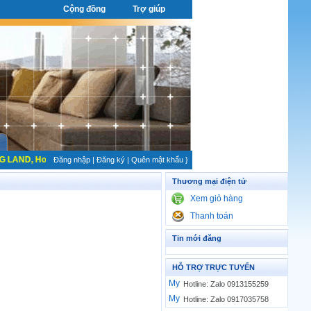
Cộng đồng
Trợ giúp
ND, Hotline: 0913155259 NHẬN KÝ GỦI NHÀ ĐẤT UY TÍN, CAM KẾT RA HÀNG 
Đăng nhập
|
Đăng ký
|
Quên mật khẩu
}
Thương mại điện tử
Xem giỏ hàng
Thanh toán
Tin mới đăng
HỖ TRỢ TRỰC TUYẾN
Hotline: Zalo 0913155259
Hotline: Zalo 0917035758