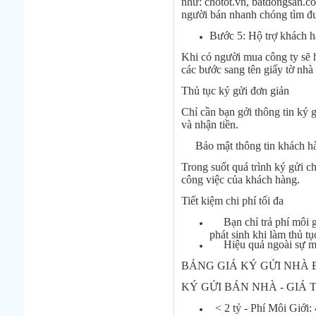
như: chotot.vn, batdongsan.com
người bán nhanh chóng tìm đ
Bước 5: Hộ trợ khách h
Khi có người mua công ty sẽ 
các bước sang tên giấy tờ nhà
Thủ tục ký gửi đơn giản
Chỉ cần bạn gởi thông tin ký 
và nhận tiền.
Bảo mật thông tin khách h
Trong suốt quá trình ký gửi c
công việc của khách hàng.
Tiết kiệm chi phí tối đa
Bạn chỉ trả phí môi gi
phát sinh khi làm thủ tụ
Hiệu quả ngoài sự mong
BẢNG GIÁ KÝ GỬI NHÀ 
KÝ GỬI BÁN NHÀ - GIÁ 
< 2 tỷ - Phí Môi Giới: