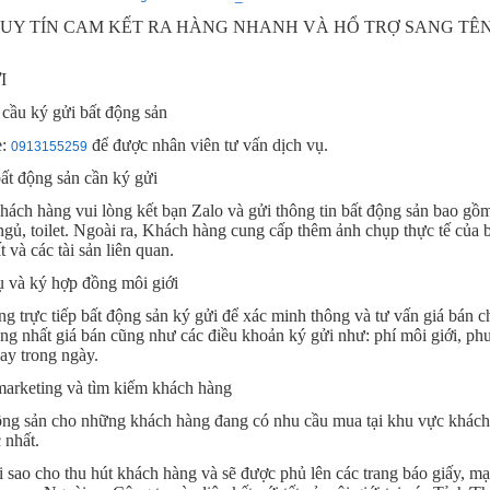
UY TÍN CAM KẾT RA HÀNG NHANH VÀ HỔ TRỢ SANG TÊN
I
cầu ký gửi bất động sản
e:
để được nhân viên tư vấn dịch vụ.
0913155259
ất động sản cần ký gửi
hách hàng vui lòng kết bạn Zalo và gửi thông tin bất động sản bao gồm:
gủ, toilet. Ngoài ra, Khách hàng cung cấp thêm ảnh chụp thực tế của 
và các tài sản liên quan.
ụ và ký hợp đồng môi giới
g trực tiếp bất động sản ký gửi để xác minh thông và tư vấn giá bán 
ống nhất giá bán cũng như các điều khoản ký gửi như: phí môi giới, phư
ay trong ngày.
arketing và tìm kiếm khách hàng
động sản cho những khách hàng đang có nhu cầu mua tại khu vực khách 
 nhất.
 sao cho thu hút khách hàng và sẽ được phủ lên các trang báo giấy, mạn